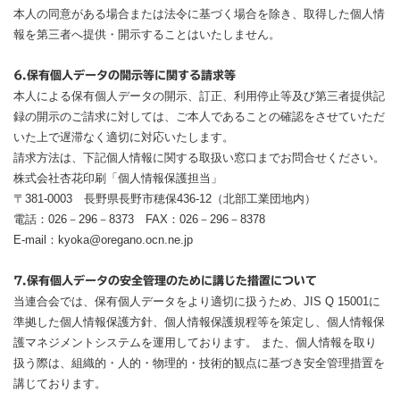
本人の同意がある場合または法令に基づく場合を除き、取得した個人情
報を第三者へ提供・開示することはいたしません。
6.保有個人データの開示等に関する請求等
本人による保有個人データの開示、訂正、利用停止等及び第三者提供記
録の開示のご請求に対しては、ご本人であることの確認をさせていただ
いた上で遅滞なく適切に対応いたします。
請求方法は、下記個人情報に関する取扱い窓口までお問合せください。
株式会社杏花印刷「個人情報保護担当」
〒381-0003 長野県長野市穂保436-12（北部工業団地内）
電話：026－296－8373 FAX：026－296－8378
E‐mail：kyoka@oregano.ocn.ne.jp
7.保有個人データの安全管理のために講じた措置について
当連合会では、保有個人データをより適切に扱うため、JIS Q 15001に
準拠した個人情報保護方針、個人情報保護規程等を策定し、個人情報保
護マネジメントシステムを運用しております。 また、個人情報を取り
扱う際は、組織的・人的・物理的・技術的観点に基づき安全管理措置を
講じております。