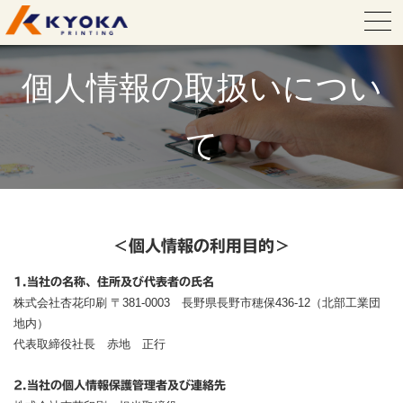
杏花印刷とは
個人情報の取扱いについ
会社概要／アクセス
杏花印刷の強み
て
6つのキーワード
サービス案内
経営理念
ご挨拶
事例紹介
印刷事業
スポーツ・出版事業
設備案内
よくあるご質問
＜個人情報の利用目的＞
会社概要
杏花印刷の歴史
お知らせ
1.当社の名称、住所及び代表者の氏名
株式会社杏花印刷 〒381-0003 長野県長野市穂保436-12（北部工業団
採用情報
地内）
代表取締役社長 赤地 正行
事業部紹介
取り組み
2.当社の個人情報保護管理者及び連絡先